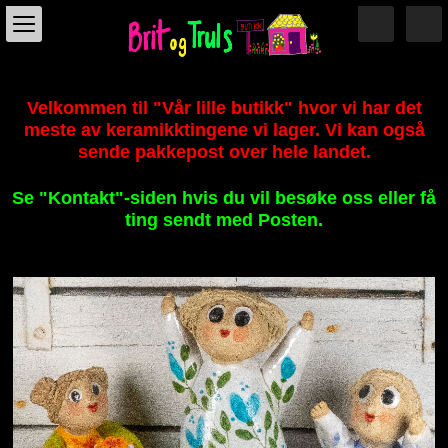
Velkommen til "Vår lille butikk" hvor vi har det
meste av keramikktingene vi lager. Vi kan også
sende pakkepost over hele landet.
Se "Kontakt"-siden hvis du vil besøke oss eller få
ting sendt med Posten.