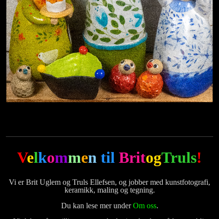
V
e
l
k
o
m
m
e
n
til
Brit
og
Truls
!
Vi er Brit Uglem og Truls Ellefsen, og jobber med kunstfotografi,
keramikk, maling og tegning.
Du kan lese mer under
Om oss
.